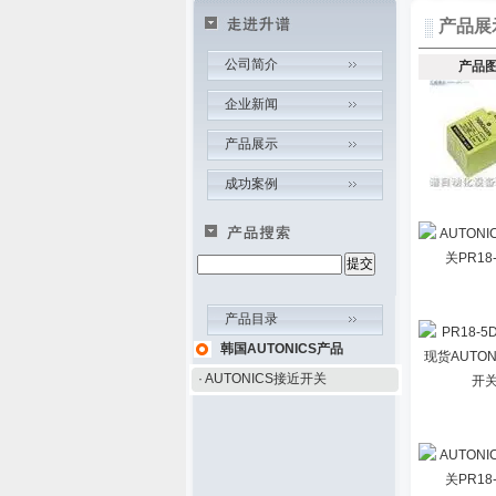
产品展
公司简介
产品
企业新闻
产品展示
成功案例
产品目录
韩国AUTONICS产品
· AUTONICS接近开关