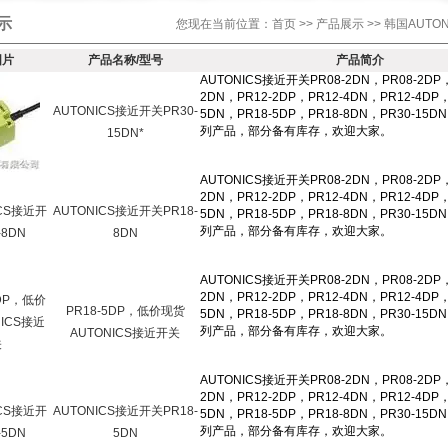
示
您现在当前位置：
首页
>>
产品展示
>>
韩国AUTO
图片
产品名称/型号
产品简介
AUTONICS接近开关PR30-
15DN*
AUTONICS接近开关PR18-
8DN
PR18-5DP，低价现货
AUTONICS接近开关
AUTONICS接近开关PR18-
5DN