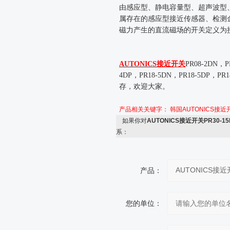
由感应型、静电容量型、超声波型
属存在的感应型接近传感器、检测
磁力产生的直流磁场的开关定义为
AUTONICS
接近开关
PR08-2DN
，
P
4DP
，
PR18-5D
N
，
PR18-5D
P
，
PR1
存，
欢迎大家。
产品相关关键字：
韩国AUTONICS接近
如果你对
AUTONICS接近开关PR30-15
系：
产品：
您的单位：