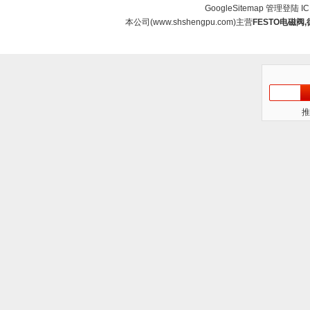
GoogleSitemap
管理登陆
I
本公司(
www.shshengpu.com
)主营
FESTO电磁阀
,
推