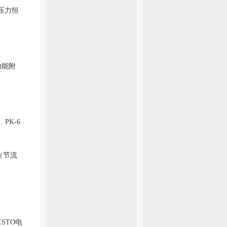
压力恒
功能附
…
PK-6
（节流
ESTO
电