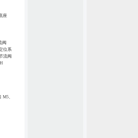
底座
流阀
定位系
节流阀
QH
口
M5
、