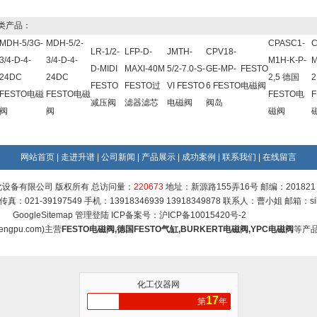
类产品：
MDH-5/3G-
MDH-5/2-
CPASC1-
C
LR-1/2-
LFP-D-
JMTH-
CPV18-
3/4-D-4-
3/4-D-4-
M1H-K-P-
M
D-MIDI
MAXI-40M
5/2-7.0-S-
GE-MP-
FESTO
24DC
24DC
2,5 德国
2
FESTO
FESTO过
VI FESTO
6 FESTO
电磁阀
FESTO电磁
FESTO电磁
FESTO电
减压阀
滤器滤芯
电磁阀
阀岛
阀
阀
磁阀
网站首页
|
走进升谱
|
公司新闻
|
产品展示
|
成功案例
|
联系我们
|
在线留言
设备有限公司 版权所有 总访问量：
220673
地址：新源路155弄16号 邮编：201821
9 传真：021-39197549 手机：13918346939 13918349878 联系人：曹小姐 邮箱：
s
GoogleSitemap
管理登陆
ICP备案号：
沪ICP备10015420号-2
engpu.com
)主营
FESTO电磁阀
,
德国FESTO气缸
,
BURKERT电磁阀
,
YPC电磁阀
等产
化工仪器网
17
第
年