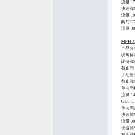
流量
17
快速阀
流量
10
阀岛
CD
流量
3
MFH-5-
产品分
统阀标
比例阀
截止阀
手动滑
截止阀
单向阀
流量
1
G1/8 ..
单向阀
快速排
流量
3
快速排
减压阀