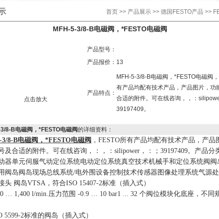
示
首页
>>
产品展示
>>
德国FESTO产品
>> 
MFH-5-3/8-B电磁阀，*FESTO电磁阀
产品型号：
产品报价：
13
MFH-5-3/8-B电磁阀，*FESTO电磁阀
有产品均配有技术产品，产品图片，功
产品特点：
合适的附件。可在线咨询，，：silipow
点击放大
39197409。
5-3/8-B电磁阀，*FESTO电磁阀
的详细资料：
3/8-B
电磁阀，*
FESTO
电磁阀
，
FESTO
所有产品均配有技术产品，产品
号及合适的附件。可在线咨询，
：
，
：
silipower
，：
；
39197409
。产品分
动器单元伺服气动定位系统电动定位系统真空技术机械手和定位系统阀阀
用阀岛阀岛现场总线系统
/
电外围设备控制技术传感器图像处理系统气源处
接头 阀岛
VTSA
，符合
ISO 15407-2
标准（插入式）
00
…
1,400 l/min.
压力范围
-0.9
…
10 bar1 ... 32
个阀位模块化底座，不同
O 5599-2
标准的阀岛（插入式）