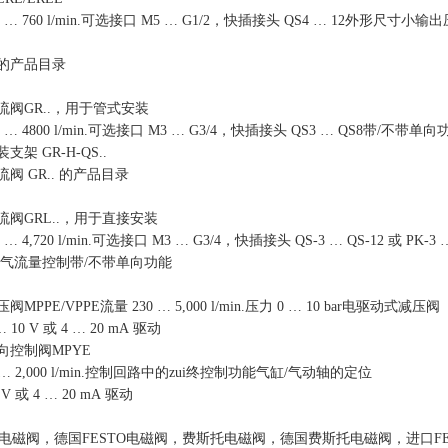
2
…
760 l/min.
可选接口
M5
…
G1/2
，快插接头
QS4
…
12
外形尺寸小输出
的产品目录
流阀
GR..
，用于管式安装
5
…
4800 l/min.
可选接口
M3
…
G3/4
，快插接头
QS3
…
QS8
带
/
不带单向
装支架
GR-H-QS..
流阀
GR..
的产品目录
流阀
GRL..
，用于直接安装
5
…
4,720 l/min.
可选接口
M3
…
G3/4
，快插接头
QS-3
…
QS-12
或
PK-3
气流量控制带
/
不带单向功能
压阀
MPPE/VPPE
流量
230
…
5,000 l/min.
压力
0
…
10 bar
电驱动式减压阀
…
10 V
或
4
…
20 mA
驱动
向控制阀
MPYE
…
2,000 l/min.
控制回路中的zui终控制功能气缸
/
气动轴的定位
 V
或
4
…
20 mA
驱动
电磁阀
，德国
FESTO
电磁阀，费斯托电磁阀，德国费斯托电磁阀，进口
F