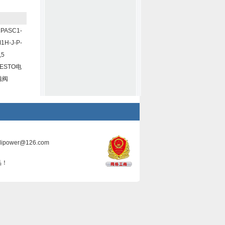
PASC1-
1H-J-P-
,5
FESTO电
磁阀
ilipower@126.com
品！