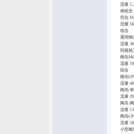
流量
1
相组合
符合
I
流量
5
组合
通用阀
流量
3
同规格
阀岛
Mi
流量
5
组合
阀岛
CP
流量
40
阀岛
/
单
流量
2
阀岛 
流量
1
阀岛
CP
流量
18
小型阀