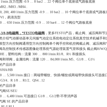
 l/min.
压力范围
-0.9
…
8 bar2 ... 22
个阀位单个底座或气路板底座
MH2../MH3../MH4..
0, 200, 400 l/min.
压力范围
-0.9
…
10 bar2 ... 10
个阀位单个底座或气路板
VI
，易清洗型
00
…
650 l/min.
压力范围
-0.9
…
10 bar4 ... 12
个阀位气路板底座
3/8-B
电磁阀，*
FESTO
电磁阀
，更多
FESTO
产品，截止阀、减压阀和节
类介绍气动驱动器单元伺服气动定位系统电动定位系统真空技术机械手和
准型方向控制阀通用型方向控制阀单个阀手控和机控阀截止阀、减压阀和
阀岛控制技术传感器图像处理系统气源处理装置气管和接头 截止阀
H/W/
HE
，塑料结构：流量
300
…
800 l/min.R1/8
、
R
½ 和接插头
阀和球阀，金属结构：流量
120
…
84,000 l/min.M5
、
G1/8 ... G1
½
的产品目录
H/HA/HB
40
…
5,500 l/min.
接口：两端带螺纹、快插
/
螺纹或两端带快插接头可选接
. G3/4
、
R 1/8 ... R1/2
、
QS4...12
的产品目录
气阀
SE/SEU
00
…
6,480 l/min.
可选接口
G1/8 ... G1/2
带
/
不带消声器
气阀
SE
的产品目录
LRL/LRLL