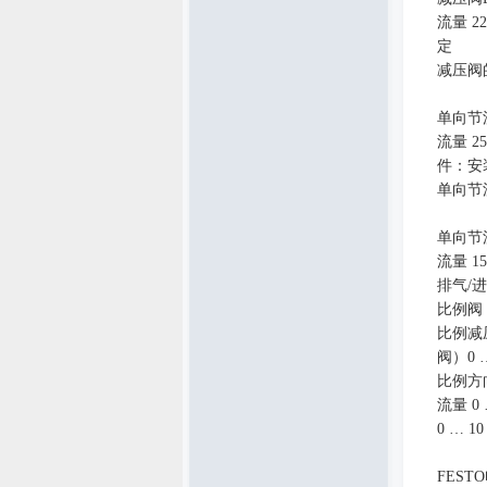
流量
2
定
减压阀
单向节
流量
2
件：安
单向节
单向节
流量
1
排气
/
进
比例阀
比例减
阀）
0
比例方
流量
0
0
…
10
FESTO