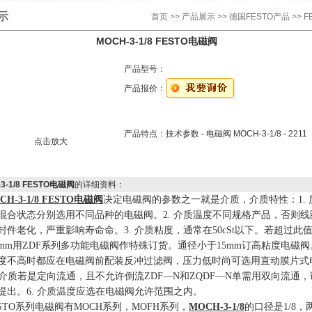
示
首页
>>
产品展示
>>
德国FESTO产品
>> 
MOCH-3-1/8 FESTO电磁阀
产品型号：
产品报价：
产品特点：
技术参数 - 电磁阀 MOCH-3-1/8 - 2211
点击放大
3-1/8 FESTO电磁阀
的详细资料：
H-3-1/8
FESTO
电磁阀
决定电磁阀的参数之一就是介质，介质特性：
1.
混合状态分别选用不同品种的电磁阀。
2
.
介质温度不同规格产品，否则线
封件老化，严重影响寿命命。
3
.
介质粘度，通常在
50cSt
以下。若超过此
mm
用
ZDF
系列多功能电磁阀作特殊订货。通径小于
15mm
订高粘度电磁阀
度不高时都应在电磁阀前配装反冲过滤阀，压力低时尚可选用直动膜片式
介质若是定向流通，且不允许倒流
ZDF
—
N
和
ZQDF
—
N
单需用双向流通，
提出。
6
.
介质温度应选在电磁阀允许范围之内。
STO
系列电磁阀有
MOCH
系列，
MOFH
系列，
MOCH-3-1/8
的口径是
1/8
，