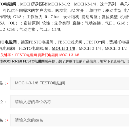
TO
电磁阀
，
MOCH
系列还有
MOCH-3-1/2
，
MOCH-3-1/4
，这个系列一共只
。可以供不同需求的客户选择。
阀功能
3/2
常开， 单电控
；
驱动类型
电
作管线
G1/8
；
工作压力
0 - 7 bar
；
设计结构
提动阀座
；
复位类型 机械
SA （OL）
；
密封原则 软性
；
先导类型 直接
；
气动连接
，
气口
1 G1/8
口
2 G1/8
；
气动连接
，
气口
3 G1/8
。
TO
电磁阀
，德国
FESTO
电磁阀，
FESTO
老虎阀，
FESTO
*阀，费斯托电
托电磁阀，
FESTO
电磁线圈，
MOCH-3-1/8
，
MOCH-3-1/4
，
MOCH-3-1/2
关关键字：
FESTO电磁阀
费斯托电磁阀
MOCH-3-1/8
对
MOCH-3-1/8 FESTO电磁阀
感兴趣，想了解更详细的产品信息，填写下表直接与厂
品：
位：
名：