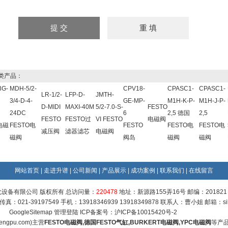
类产品：
3G-
MDH-5/2-
CPV18-
CPASC1-
CPASC1-
LR-1/2-
LFP-D-
JMTH-
3/4-D-4-
GE-MP-
M1H-K-P-
M1H-J-P-
D-MIDI
MAXI-40M
5/2-7.0-S-
FESTO
24DC
6
2,5 德国
2,5
FESTO
FESTO过
VI FESTO
电磁阀
电磁
FESTO电
FESTO
FESTO电
FESTO电
减压阀
滤器滤芯
电磁阀
磁阀
阀岛
磁阀
磁阀
网站首页
|
走进升谱
|
公司新闻
|
产品展示
|
成功案例
|
联系我们
|
在线留言
设备有限公司 版权所有 总访问量：
220478
地址：新源路155弄16号 邮编：201821
9 传真：021-39197549 手机：13918346939 13918349878 联系人：曹小姐 邮箱：
s
GoogleSitemap
管理登陆
ICP备案号：
沪ICP备10015420号-2
engpu.com
)主营
FESTO电磁阀
,
德国FESTO气缸
,
BURKERT电磁阀
,
YPC电磁阀
等产