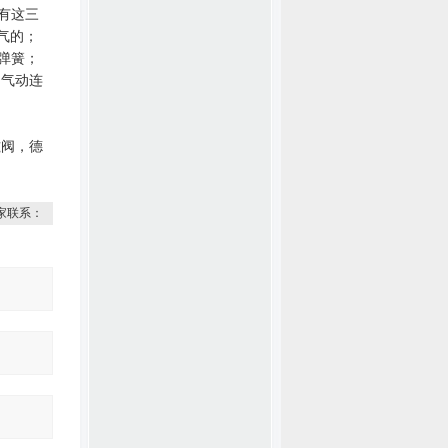
有这三
气的
；
弹簧
；
；
气动连
磁阀，德
家联系：