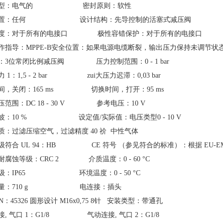
型
：
电气的
密封原则
：
软性
置
：
任何
设计结构
：
先导控制的活塞式减压阀
度
：
对于所有的电接口
极性容错保护
：
对于所有的电接口
作指导
：
MPPE-B
安全位置：如果电源电缆断裂，输出压力保持未调节状
：
3
位常闭比例减压阀
压力控制范围
：
0 - 1 bar
力
1
：
1,5 - 2 bar
zui大压力迟滞
：
0,03 bar
间，关闭
：
165 ms
切换时间，打开
：
95 ms
压范围
：
DC 18 - 30 V
参考电压
：
10 V
波
：
10 %
设定值
/
实际值
：
电压类型
0 - 10 V
质
：
过滤压缩空气，过滤精度
40
祄
中性气体
级符合
UL 94
：
HB
CE
符号 （参见符合的标准）
：
根据
EU-
耐腐蚀等级
：
CRC 2
介质温度
：
0 - 60 °C
级
：
IP65
环境温度
：
0 - 50 °C
量
：
710 g
电连接
：
插头
N
：
45326
圆形设计
M16x0,75
8
针
安装类型
：
带通孔
接
,
气口
1
：
G1/8
气动连接
,
气口
2
：
G1/8