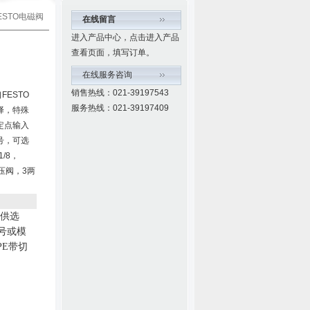
FESTO电磁阀
在线留言
进入产品中心，点击进入产品
查看页面，填写订单。
在线服务咨询
销售热线：021-39197543
口FESTO
服务热线：021-39197409
择，特殊
定点输入
号，可选
/8，
调压阀，3两
供选
号或模
PE
带切