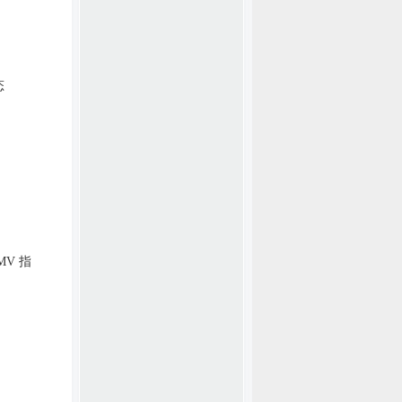
态
EMV
指