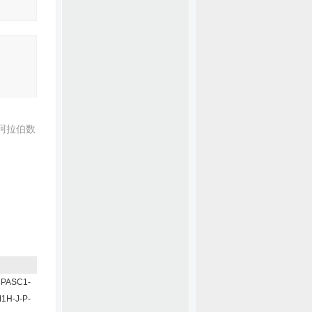
阿拉伯数
PASC1-
1H-J-P-