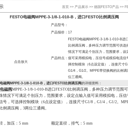
示
首页
>>
产品展示
>>
德国FESTO产品
>> 
FESTO电磁阀MPPE-3-1/8-1-010-B，进口FESTO比例调压阀
产品型号：
产品报价：
17
FESTO电磁阀MPPE-3-1/8-1-010-B进
比例调压阀，多种压力调节范围可供选
情况下可满足个别压力，范围要求，设
产品特点：
值可采用模拟电，压信号或模拟电流信
点击放大
择控制模块（6点设定值），连接尺寸G1
G1/4，G1/2。MPPE带切换阀的比例
位三通阀。
O电磁阀MPPE-3-1/8-1-010-B，进口FESTO比例调压阀
的详细资料：
电磁阀
MPPE-3-1/8-1-010-
B
进口
FESTO
比例调压
阀
，
多种压力调节范围可
殊情况下可满足个别压力
，
范围要求
，
设定点输入值可采用模拟电
，
压信
信号
，
可选择控制模块（
6
点设定值）
，
连接尺寸
G
1/8
，
G
1/4
，
G
1/2
。
MP
比例调压阀，
3
两位三通阀。
径
，
加压
：
5 mm
额定直径
，
排气
：
5 mm