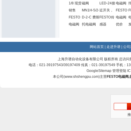
1/8 现货
磁阀
LED-24接
电磁阀
销售
MN1H-5/2-
近开关，
FESTO
F
FESTO
D-2-C 费斯
FESTO传
电磁阀
电磁阀
托电磁阀
感器
优价
网站首页
|
走进升谱
|
公司
上海升谱自动化设备有限公司 版权所有 总访问
电话：021-39197543/39197409 传真：021-39197549 手机：
GoogleSitemap
管理登陆
I
本公司(
www.shshengpu.com
)主营
FESTO电磁阀
,
推