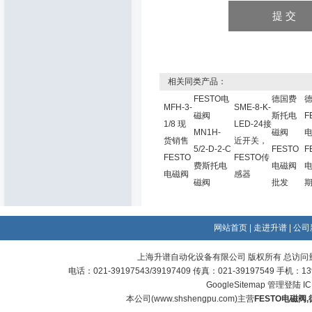
相关同类产品：
FESTO电
德国费
MFH-3-
SME-8-K-
磁阀
斯托电
F
1/8 现
LED-24接
MN1H-
磁阀
货销售
近开关，
5/2-D-2-C
FESTO
F
FESTO
FESTO传
费斯托电
电磁阀
电磁阀
感器
磁阀
批发
期
网站首页
|
走进升谱
|
公司
上海升谱自动化设备有限公司 版权所有 总访问
电话：021-39197543/39197409 传真：021-39197549 手机：
GoogleSitemap
管理登陆
I
本公司(
www.shshengpu.com
)主营
FESTO电磁阀
,