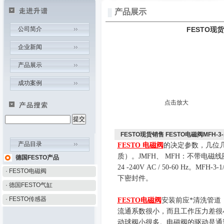
产品展示
公司简介
FESTO现货
企业新闻
产品展示
成功案例
点击放大
FESTO现货销售 FESTO电磁阀MFH-3-1
产品目录
FESTO
电磁阀
的决定参数，几位
质）。
JMFH
、
MFH
：
不带电磁线
德国FESTO产品
24
-
240V AC
/
50
-
60 Hz
。
MFH-
3-1
· FESTO电磁阀
下密封件。
· 德国FESTO气缸
· FESTO传感器
FESTO
电磁阀
安装前应*清洗管道
流通系数很小，而且工作压力差很
动球阀小很多。电磁阀的驱动是通