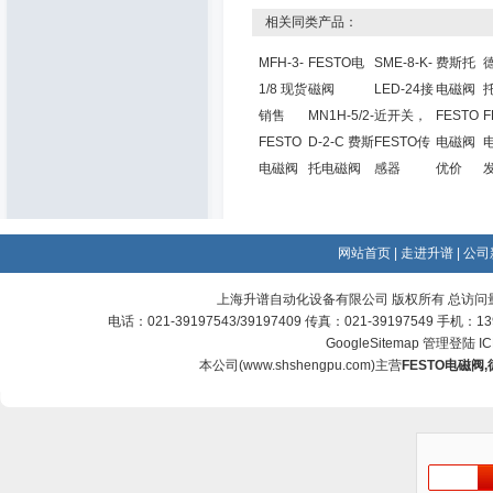
相关同类产品：
MFH-3-
FESTO电
SME-8-K-
费斯托
1/8 现货
磁阀
LED-24接
电磁阀
销售
MN1H-5/2-
近开关，
FESTO
F
FESTO
D-2-C 费斯
FESTO传
电磁阀
电磁阀
托电磁阀
感器
优价
网站首页
|
走进升谱
|
公司
上海升谱自动化设备有限公司 版权所有 总访问
电话：021-39197543/39197409 传真：021-39197549 手机：
GoogleSitemap
管理登陆
I
本公司(
www.shshengpu.com
)主营
FESTO电磁阀
,