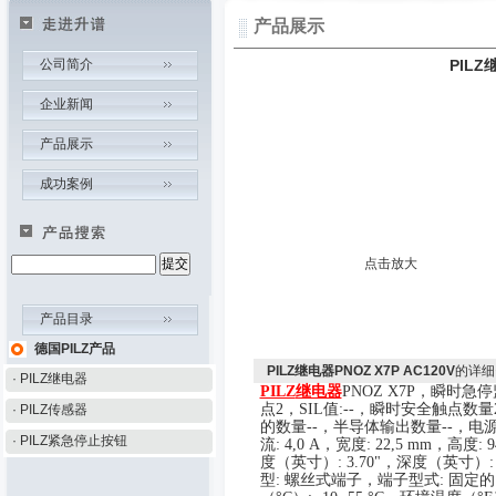
产品展示
公司简介
PILZ
企业新闻
产品展示
成功案例
点击放大
产品目录
德国PILZ产品
PILZ继电器PNOZ X7P AC120V
的详细
· PILZ继电器
PILZ
继电器
PNOZ X7P
，
瞬时急停
点
2
，
SIL
值
:--
，
瞬
时安全触点数量
· PILZ传感器
的数量
--
，
半导体输出数量
--
，
电
· PILZ紧急停止按钮
流
:
4
,0 A
，
宽度
:
22
,
5
mm
，
高度
:
9
度（英寸）
: 3.
70
"
，
深度（英寸）
:
型
:
螺丝式端子
，
端子型式
:
固定的