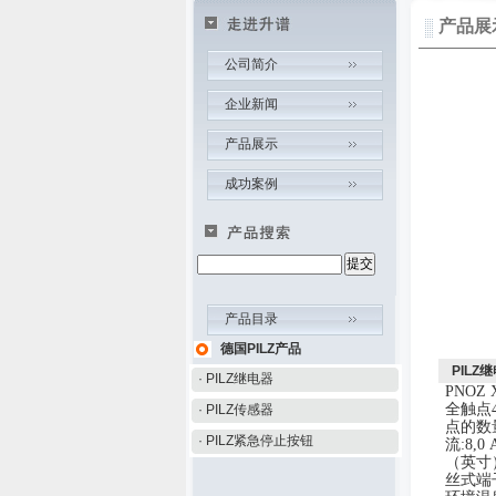
产品展
公司简介
企业新闻
产品展示
成功案例
产品目录
德国PILZ产品
PILZ继
· PILZ继电器
PNOZ 
全触点
· PILZ传感器
点的数
· PILZ紧急停止按钮
流
:
8
,0 
（英寸
丝式端