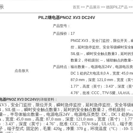
示
首页
>>
产品展示
>>
德国PILZ产品
>>
PILZ继电器PNOZ XV3 DC24V
产品型号：
产品报价：
17
PNOZ XV3，安全门监控，限位开关
控，延时急停监控。安全等级瞬时安全
SIL值:--，瞬时安全触点数量3，延时
数量:2，停机级别: --，辅助触点的数量
产品特点：
输出数量--，电源电压24V，电源电压类型
点击放大
DC 1 处的Z大电流:8,0 A，宽度: 45,0
87,0 mm，深度: 121,0 mm，宽度（英
1.77“，高度（英寸）: 3.43“，深度（英
4.76“，批准: CCC , T?V-S黡 , UL/cU
电器PNOZ XV3 DC24V
的详细资料：
XV3
，
安全门监控
，
限位开关
，
瞬时急停监控
，
延时急停监控
。安全等级
4
，
SIL
值
:--
，
瞬
时安全触点数量
3
，
延时的安全触点数量
:
2
，
停机级别
:
--
量
--
，
半导体输出数量
--
，
电源电压
24V
，
电源电压类型
:
DC
，
DC 1
处的z
A
，
宽度
:
45
,
0
mm
，
高度
: 87,0 mm
，
深度
: 121,0 mm
，
宽度（英寸）
:
1
.
77
）
: 3.43"
，
深度（英寸）
: 4.76"
，
批准
: CCC , TÜV-Süd , UL/cUL
，
端子类
子
，
端子型式
:
固定的
，
毛重
:
420
g
，
净重
:
370
g
，
环境温度（
°C
）
: -10- 