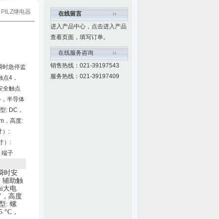
 PILZ继电器
在线留言
进入产品中心，点击进入产品
查看页面，填写订单。
在线服务咨询
销售热线：021-39197543
，瞬时急停监
服务热线：021-39197409
触点4，
的安全触点
--，半导体
: DC，
 mm，高度:
寸）:
寸）:
L，端子
瞬时安
，
辅助触
ui大电
"
，
高度
型
:
螺
55 °C
，