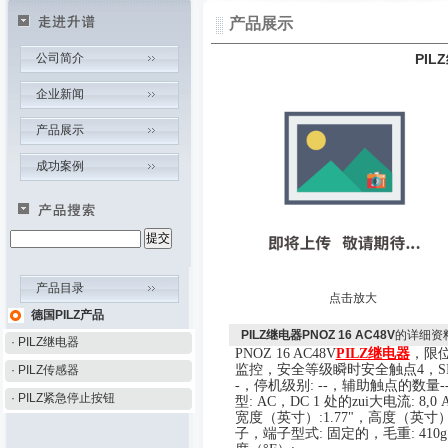
产品展示
公司简介
PIL
企业新闻
产品展示
成功案例
产品目录
点击放大
德国PILZ产品
PILZ继电器PNOZ 16 AC48V
的详细资
· PILZ继电器
PNOZ 16 AC48V
PILZ继电器
，
限
监控
，安全等级瞬时安全触点
4
，
S
· PILZ传感器
-
，
停机级别
: --
，
辅助触点的数量
-
· PILZ紧急停止按钮
型
: AC
，
DC 1
处的zui大电流
:
8
,0 
宽度（英寸）
:
1
.
77
"
，
高度（英寸
子
，
端子型式
:
固定的
，
毛重
:
41
0g