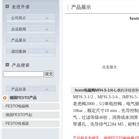
产品展示
公司简介
fes
企业新闻
产品展示
成功案例
点击放大
产品目录
festo电磁阀MFH-5-1/4-L-B
的详细资料
MFH-3-1/2，MFH-3-1/4，JMFH-5-
德国FESTO产品
老虎阀
2000
，
5/2
单电控阀，电气
· FESTO电磁阀
10bar
，额定尺寸
10 mm
，先导控制
· 德国FESTO气缸
气，过滤等级
40
祄，润滑或未润滑
· FESTO传感器
带通孔，先导排气口
84 M5
，材料
产品相关关键字：
德国FESTO电磁阀
F