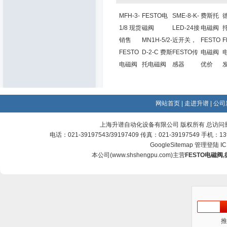
MFH-3-
FESTO电
SME-8-K-
费斯托
1/8 现货
磁阀
LED-24接
电磁阀
销售
MN1H-5/2-
近开关，
FESTO
F
FESTO
D-2-C 费斯
FESTO传
电磁阀
电磁阀
托电磁阀
感器
优价
网站首页
|
走进升谱
|
公司
上海升谱自动化设备有限公司 版权所有 总访问
电话：021-39197543/39197409 传真：021-39197549 手机：
GoogleSitemap
管理登陆
I
本公司(
www.shshengpu.com
)主营
FESTO电磁阀
,
推