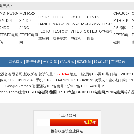
类产品：
MDH-5/3G-
MDH-5/2-
CPASC1-
C
LR-1/2-
LFP-D-
JMTH-
CPV18-
3/4-D-4-
3/4-D-4-
M1H-K-P-
M
D-MIDI
MAXI-40M
5/2-7.0-S-
GE-MP-
FESTO
24DC
24DC
2,5 德国
2
FESTO
FESTO过
VI FESTO
6 FESTO
电磁阀
FESTO电磁
FESTO电磁
FESTO电
减压阀
滤器滤芯
电磁阀
阀岛
阀
阀
磁阀
网站首页
|
走进升谱
|
公司新闻
|
产品展示
|
成功案例
|
联系我们
|
在线留言
设备有限公司 版权所有 总访问量：
220764
地址：新源路155弄16号 邮编：201821
9 传真：021-39197549 手机：13918346939 13918349878 联系人：曹小姐 邮箱：
s
GoogleSitemap
管理登陆
ICP备案号：
沪ICP备10015420号-2
engpu.com
)主营
FESTO电磁阀
,
德国FESTO气缸
,
BURKERT电磁阀
,
YPC电磁阀
等产
化工仪器网
17
第
年
推荐收藏该企业网站