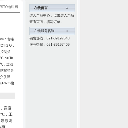
FESTO电磁阀
在线留言
进入产品中心，点击进入产品
查看页面，填写订单。
在线服务咨询
销售热线：021-39197543
min 标准
服务热线：021-39197409
II 2 G，
导控制类
 <= Ta
空气，过滤
x防爆指导
4，介质温
有PWIS物
，宽度
0
°
C
，
工
指导原则
含有