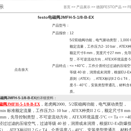
示
首页
>>
产品展示
>>
德国FESTO产品
>> 
festo电磁阀JMFH-5-1/8-B-EX
产品型号：
产品报价：
12
5/2双稳阀功能，电气驱动类型，1,000 l/
额定流量，工作压力2- 10 bar，ATEX种类
额定尺寸8 mm，宽度尺寸27 mm，先
型，不可逆流动方向，ATEX环境温度-5°C
产品特点：
<= +40°C，工作介质经过过滤的压缩
点击放大
等级 40 祄，润滑或未润滑，根据EU-E
原则（ATEX），ATEX标识II 2 G c T
度-5 - 40°C，安装类型带通孔，材料含
质。
电磁阀JMFH-5-1/8-B-EX
的详细资料：
磁阀
JMFH-5-1/8-B-EX
，老虎阀
2000
。
5/2
双稳阀功能，电气驱动类型，
/min
标准额定流量，工作压力
2- 10 bar
，
ATEX
种类
II 2 G
，额定尺寸
8 mm
 mm
，先导控制类型，
不可逆流动方向
，
ATEX
环境温度
-5
°
C <= Ta <= +4
经过过滤的压缩空气
，
过滤等级
40
祄
，
润滑或未润滑
，根据
EU-Ex
防爆
X
），
ATEX
标识
II 2 G c T4
，
介质温度
-5 - 40°C
，安装类型带通孔，材料