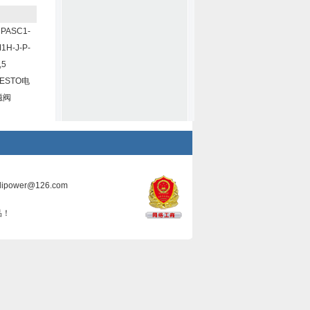
PASC1-
1H-J-P-
,5
FESTO电
磁阀
ilipower@126.com
品！