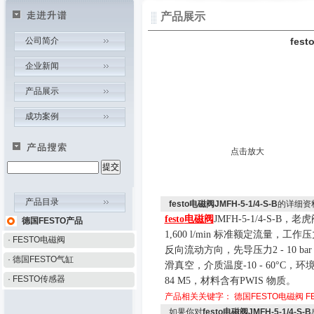
产品展示
公司简介
fest
企业新闻
产品展示
成功案例
点击放大
产品目录
festo电磁阀JMFH-5-1/4-S-B
的详细资
festo
电磁阀
JMFH-5-1/4-S-B
，老虎
德国FESTO产品
1,600 l/min
标准额定流量，工作压
· FESTO电磁阀
反向流动方向，先导压力
2 - 10 bar
· 德国FESTO气缸
滑真空，
介质温度
-10 - 60
°
C
，环
· FESTO传感器
84 M5
，材料含有
PWIS
物质。
产品相关关键字：
德国FESTO电磁阀
F
如果你对
festo电磁阀JMFH-5-1/4-S-B