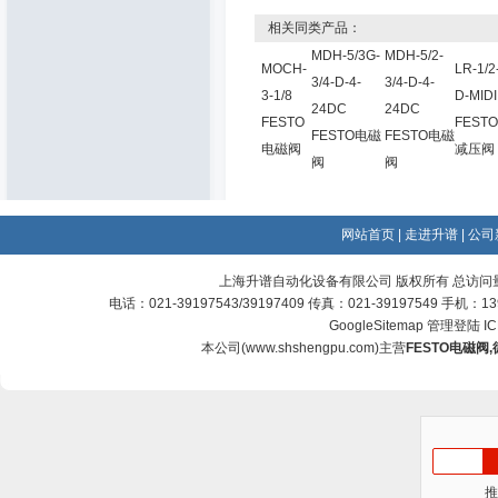
相关同类产品：
MDH-5/3G-
MDH-5/2-
MOCH-
LR-1/2
3/4-D-4-
3/4-D-4-
3-1/8
D-MIDI
24DC
24DC
FESTO
FESTO
FESTO电磁
FESTO电磁
电磁阀
减压阀
阀
阀
网站首页
|
走进升谱
|
公司
上海升谱自动化设备有限公司 版权所有 总访问
电话：021-39197543/39197409 传真：021-39197549 手机：
GoogleSitemap
管理登陆
I
本公司(
www.shshengpu.com
)主营
FESTO电磁阀
,
推