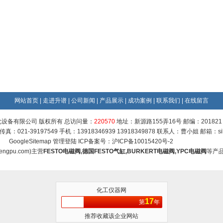
网站首页
|
走进升谱
|
公司新闻
|
产品展示
|
成功案例
|
联系我们
|
在线留言
设备有限公司 版权所有 总访问量：
220570
地址：新源路155弄16号 邮编：201821
9 传真：021-39197549 手机：13918346939 13918349878 联系人：曹小姐 邮箱：
s
GoogleSitemap
管理登陆
ICP备案号：
沪ICP备10015420号-2
engpu.com
)主营
FESTO电磁阀
,
德国FESTO气缸
,
BURKERT电磁阀
,
YPC电磁阀
等产
化工仪器网
17
第
年
推荐收藏该企业网站