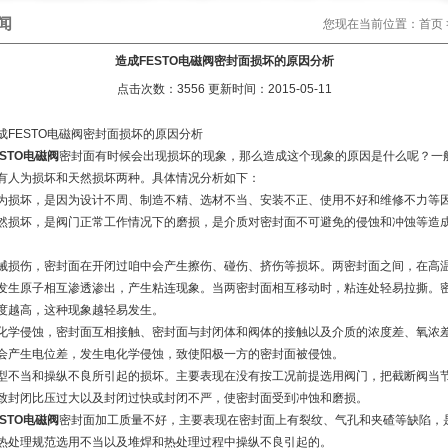
闻
您现在当前位置：
首页
造成FESTO电磁阀密封面损坏的原因分析
点击次数：3556 更新时间：2015-05-11
ESTO电磁阀密封面损坏的原因分析
ESTO电磁阀
密封面有时候会出现损坏的现象，那么造成这个现象的原因是什么呢？一
有人为损坏和天然损坏两种。具体情况分析如下：
坏，是因为设计不周、制造不精、选材不当、安装不正、使用不好和维修不力等
然损坏，是阀门正常工作情况下的磨损，是介质对密封面不可避免的侵蚀和冲蚀等造
伤，密封面在开闭过咱中会产生擦伤、碰伤、挤伤等损坏。两密封面之间，在高
发生原子相互渗透渗出，产生粘连现象。当两密封面相互移动时，粘连处轻易拉撕。
度越高，这种现象越轻易发生。
侵蚀，密封面互相接触、密封面与封闭体和阀体的接触以及介质的浓度差、氧浓
会产生电位差，发生电化学侵蚀，致使阳极一方的密封面被侵蚀。
当和操纵不良所引起的损坏。主要表现在没有按工况前提选用阀门，把截断阀当
致封闭比压过大以及封闭过快或封闭不严，使密封面受到冲蚀和磨损。
ESTO电磁阀
密封面加工质量不好，主要表现在密封面上有裂纹、气孔和夹碴等缺陷，
热处理规范选用不当以及堆焊和热处理过程中操纵不良引起的。