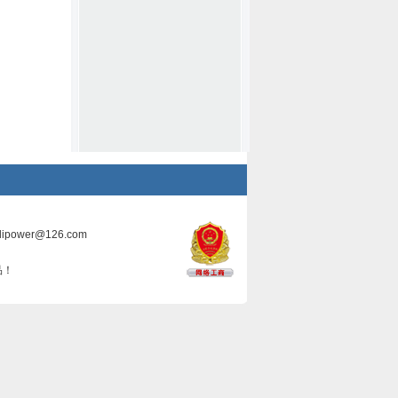
ilipower@126.com
品！