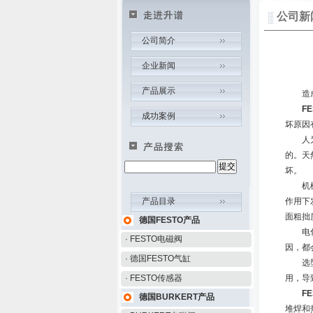
公司新
公司简介
企业新闻
产品展示
造成F
F
成功案例
坏原因
人为损
的。天
坏。
机械损
产品目录
作用下
面粗拙
德国FESTO产品
电化学
· FESTO电磁阀
因，都
· 德国FESTO气缸
选型不
· FESTO传感器
用，导
F
德国BURKERT产品
堆焊和