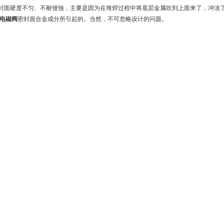
硬度不匀、不耐侵蚀，主要是因为在堆焊过程中将底层金属吹到上面来了，冲淡
O电磁阀
密封面合金成分所引起的。当然，不可忽略设计的问题。