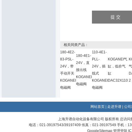
相关同类产品：
180-4E2-
110-4E1-
180-4E1-
83-PSL-
PLL-
KOGANEI气
K
24V，直
24V，带
24V，插
缸，低价气
接出线
手动开关
线式
缸
D
KOGANEI
KOGANEI
KOGANEI
DAC32X110
2
电磁阀
电磁阀
电磁阀
网站首页
|
走进升谱
|
公司
上海升谱自动化设备有限公司 版权所有 总访问
电话：021-39197543/39197409 传真：021-39197549 手机：
GoogleSitemap
管理登陆
I