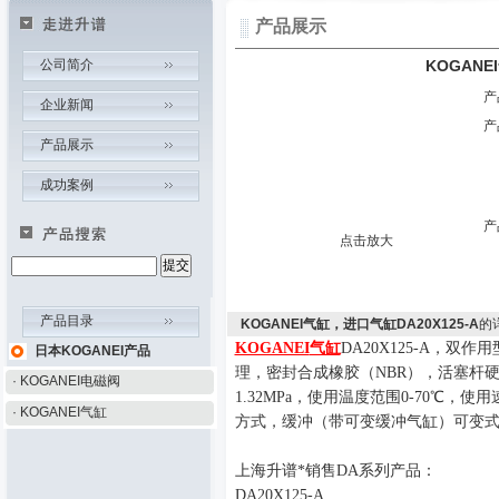
产品展示
公司简介
KOGANE
产
企业新闻
产
产品展示
成功案例
产
点击放大
产品目录
KOGANEI气缸，进口气缸DA20X125-A
的
KOGANEI
气缸
D
A
20
X
12
5
-A
，双作用
日本KOGANEI产品
理
，
密封合成橡胶（
NBR
），活塞杆
· KOGANEI电磁阀
1.
32
MPa
，使用温度范围
0-
70
℃，使用
· KOGANEI气缸
方式，缓冲（带可变缓冲气缸）可变
上海升谱*销售
D
A
系列产品：
DA20X125-A