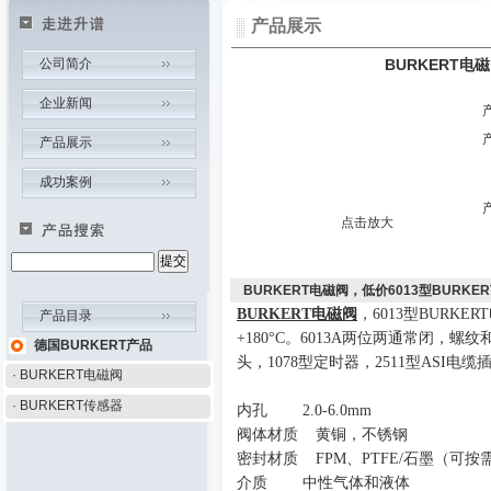
产品展示
公司简介
BURKERT电
企业新闻
产品展示
成功案例
点击放大
BURKERT电磁阀，低价6013型BURKE
BURKERT
电磁阀
，
6013
型
BURKERT
产品目录
+180
°
C
。
6013A
两位两通常闭，螺纹
德国BURKERT产品
头，
1078
型定时器，
2511
型
ASI
电缆
· BURKERT电磁阀
· BURKERT传感器
内孔
2.0-6.0mm
阀体材质
黄铜
，
不锈钢
密封材质
FPM
、
PTFE/
石墨（可按
介质 中性气体和液体