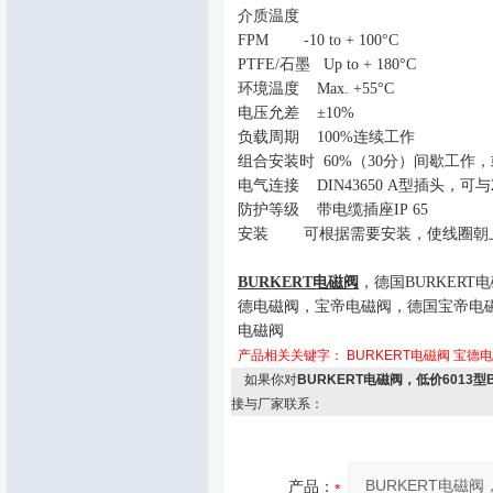
介质温度
FPM -10 to + 100
°
C
PTFE/
石墨
Up to + 180
°
C
环境温度
Max. +55
°
C
电压允差
±
10%
负载周期
100%
连续工作
组合安装时
60%
（
30
分）间歇工作，
电气连接
DIN43650 A
型插头，可与
防护等级 带电缆插座
IP 65
安装 可根据需要安装，使线圈朝
BURKERT
电磁阀
，德国
BURKERT
电
德电磁阀，宝帝电磁阀，德国宝帝电
电磁阀
产品相关关键字：
BURKERT电磁阀
宝德电
如果你对
BURKERT电磁阀，低价6013型
接与厂家联系：
产品：