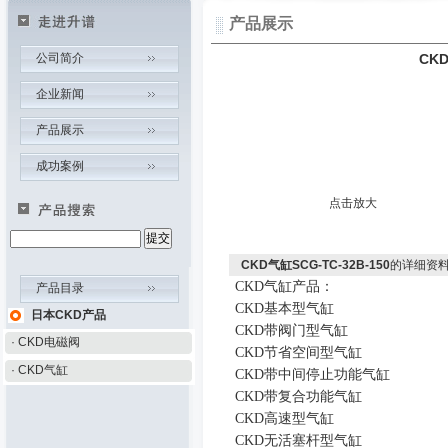
产品展示
公司简介
CKD
企业新闻
产品展示
成功案例
点击放大
CKD气缸SCG-TC-32B-150
的详细资
CKD
气缸
产品
：
产品目录
CKD
基本型气缸
日本CKD产品
CKD
带阀门型气缸
· CKD电磁阀
CKD
节省空间型气缸
· CKD气缸
CKD
带中间停止功能气缸
CKD
带复合功能气缸
CKD
高速型气缸
CKD
无活塞杆型气缸