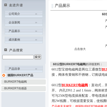
产品展示
公司简介
60
企业新闻
产品展示
成功案例
点击放大
6012型BURKERT电磁阀
的详细资料：
产品目录
6012型宝德电磁阀是两位三通微型
BU
接，阀体有黄铜和不锈钢，订购该电
德国BURKERT产品
· BURKERT电磁阀
6012
型
BURKERT电磁阀
：直动式，
· BURKERT传感器
开。
内孔
DN1.2 and 1.6mm
，阀体材
可与
2506
型电缆插座配套，带电缆插
用
2W
线圈，可根据需要安装，使线圈
产品相关关键字：
德国BURKERT电磁阀
进