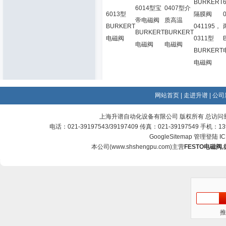
BURKERT
6014型宝
0407型介
6013型
隔膜阀
帝电磁阀
质高温
BURKERT
041195，
BURKERT
BURKERT
电磁阀
0311型
电磁阀
电磁阀
BURKERT
电磁阀
网站首页
|
走进升谱
|
公司
上海升谱自动化设备有限公司 版权所有 总访问
电话：021-39197543/39197409 传真：021-39197549 手机：
GoogleSitemap
管理登陆
I
本公司(
www.shshengpu.com
)主营
FESTO电磁阀
,
推