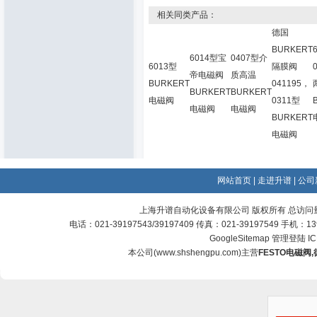
相关同类产品：
德国
BURKERT
6014型宝
0407型介
6013型
隔膜阀
帝电磁阀
质高温
BURKERT
041195，
BURKERT
BURKERT
电磁阀
0311型
电磁阀
电磁阀
BURKERT
电磁阀
网站首页
|
走进升谱
|
公司
上海升谱自动化设备有限公司 版权所有 总访问
电话：021-39197543/39197409 传真：021-39197549 手机：
GoogleSitemap
管理登陆
I
本公司(
www.shshengpu.com
)主营
FESTO电磁阀
,