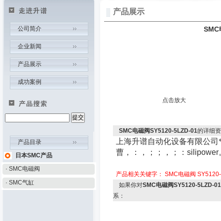
产品展示
公司简介
SMC
企业新闻
产品展示
成功案例
点击放大
SMC电磁阀SY5120-5LZD-01
的详细资
上海升谱自动化设备有限公司
产品目录
曹，：
，
；
；
，
；
：
silipower
日本SMC产品
· SMC电磁阀
产品相关关键字：
SMC电磁阀
SY5120-
· SMC气缸
如果你对
SMC电磁阀SY5120-5LZD-01
系：